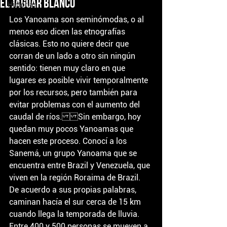
El jaguar blanco
Historias
Los Yanoama son seminómodas, o al 
menos eso dicen las etnografías 
clásicas. Esto no quiere decir que 
corran de un lado a otro sin ningún 
sentido: tienen muy claro en que 
lugares es posible vivir temporalmente 
por los recursos, pero también para 
evitar problemas con el aumento del 
caudal de ríos.Sin embargo, hoy 
quedan muy pocos Yanoamas que 
hacen este proceso. Conocí a los 
Sanemá, un grupo Yanoama que se 
encuentra entre Brazil y Venezuela, que 
viven en la región Roraima de Brazil. 
De acuerdo a sus propias palabras, 
caminan hacía el sur cerca de 15 km 
cuando llega la temporada de lluvia. 
Entre 400 y 500 personas se mueven a 