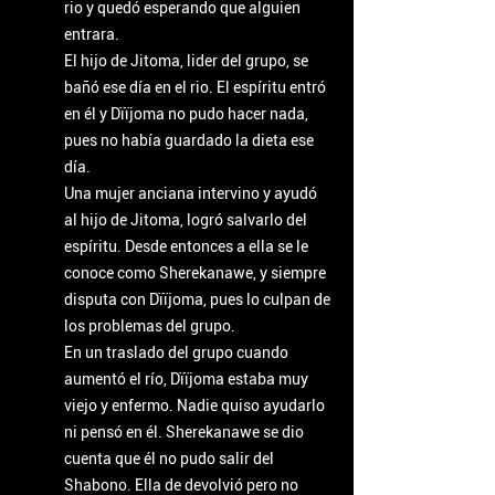
rio y quedó esperando que alguien 
entrara.
El hijo de Jitoma, lider del grupo, se 
bañó ese día en el rio. El espíritu entró 
en él y Dïïjoma no pudo hacer nada, 
pues no había guardado la dieta ese 
día.
Una mujer anciana intervino y ayudó 
al hijo de Jitoma, logró salvarlo del 
espíritu. Desde entonces a ella se le 
conoce como Sherekanawe, y siempre 
disputa con Dïïjoma, pues lo culpan de 
los problemas del grupo.
En un traslado del grupo cuando 
aumentó el río, Dïïjoma estaba muy 
viejo y enfermo. Nadie quiso ayudarlo 
ni pensó en él. Sherekanawe se dio 
cuenta que él no pudo salir del 
Shabono. Ella de devolvió pero no 