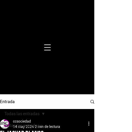
Entrada
Todas las entradas
ccsociedad
Todas las entradas
14 may 2024
2 min de lectura