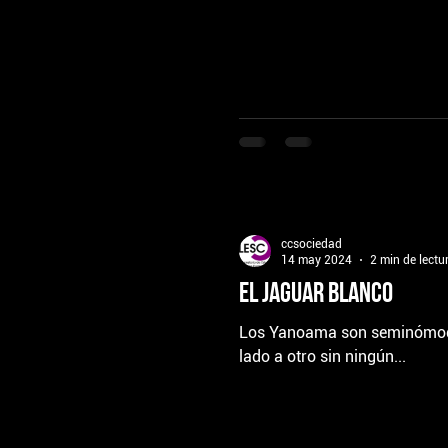
ccsociedad
14 may 2024
2 min de lectu
El jaguar blanco
Los Yanoama son seminómodas,
lado a otro sin ningún...