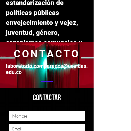
estandarización de
políticas públicas
envejecimiento y vejez,
juventud, género,
organismos comunales y
CONTACTO
etnicidad.
2023
laboratorio.comparados@ucaldas.
edu.co
CONTACTAR